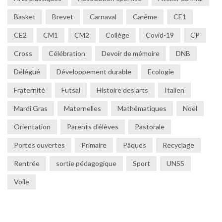
Basket
Brevet
Carnaval
Carême
CE1
CE2
CM1
CM2
Collège
Covid-19
CP
Cross
Célébration
Devoir de mémoire
DNB
Délégué
Développement durable
Ecologie
Fraternité
Futsal
Histoire des arts
Italien
Mardi Gras
Maternelles
Mathématiques
Noël
Orientation
Parents d'élèves
Pastorale
Portes ouvertes
Primaire
Pâques
Recyclage
Rentrée
sortie pédagogique
Sport
UNSS
Voile