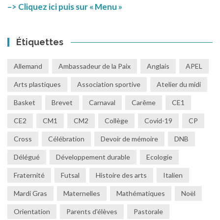
–> Cliquez ici puis sur « Menu »
Étiquettes
Allemand
Ambassadeur de la Paix
Anglais
APEL
Arts plastiques
Association sportive
Atelier du midi
Basket
Brevet
Carnaval
Carême
CE1
CE2
CM1
CM2
Collège
Covid-19
CP
Cross
Célébration
Devoir de mémoire
DNB
Délégué
Développement durable
Ecologie
Fraternité
Futsal
Histoire des arts
Italien
Mardi Gras
Maternelles
Mathématiques
Noël
Orientation
Parents d'élèves
Pastorale