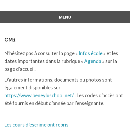
MENU
Aller
au
contenu
CM1
N’hésitez pas à consulter la page «
Infos école
» et les
dates importantes dans la rubrique «
Agenda
» sur la
page d’accueil.
D’autres informations, documents ou photos sont
également disponibles sur
https://www.beneyluschool.net/
. Les codes d’accès ont
été fournis en début d’année par l’enseignante.
Les cours d’escrime ont repris