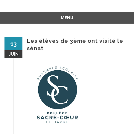
MENU
Aller
au
contenu
Les élèves de 3ème ont visité le
13
sénat
JUIN