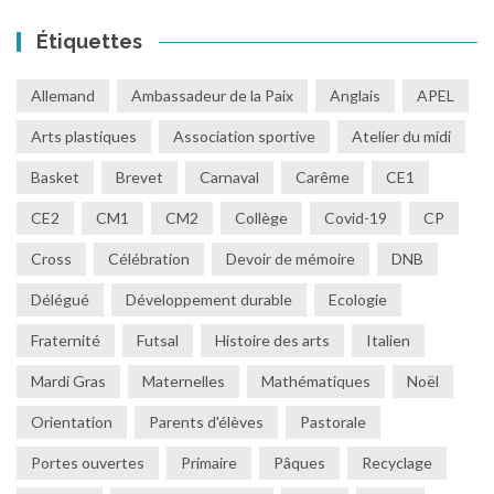
Étiquettes
Allemand
Ambassadeur de la Paix
Anglais
APEL
Arts plastiques
Association sportive
Atelier du midi
Basket
Brevet
Carnaval
Carême
CE1
CE2
CM1
CM2
Collège
Covid-19
CP
Cross
Célébration
Devoir de mémoire
DNB
Délégué
Développement durable
Ecologie
Fraternité
Futsal
Histoire des arts
Italien
Mardi Gras
Maternelles
Mathématiques
Noël
Orientation
Parents d'élèves
Pastorale
Portes ouvertes
Primaire
Pâques
Recyclage