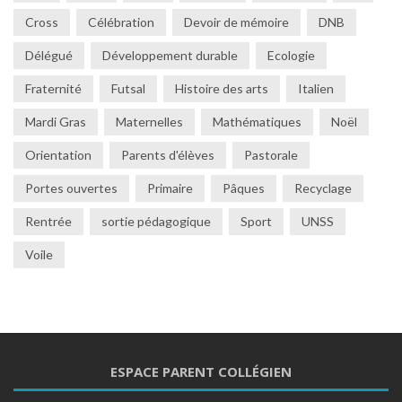
Cross
Célébration
Devoir de mémoire
DNB
Délégué
Développement durable
Ecologie
Fraternité
Futsal
Histoire des arts
Italien
Mardi Gras
Maternelles
Mathématiques
Noël
Orientation
Parents d'élèves
Pastorale
Portes ouvertes
Primaire
Pâques
Recyclage
Rentrée
sortie pédagogique
Sport
UNSS
Voile
ESPACE PARENT COLLÉGIEN