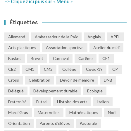
–> Cliquez ici puis sur « Menu »
Étiquettes
Allemand
Ambassadeur de la Paix
Anglais
APEL
Arts plastiques
Association sportive
Atelier du midi
Basket
Brevet
Carnaval
Carême
CE1
CE2
CM1
CM2
Collège
Covid-19
CP
Cross
Célébration
Devoir de mémoire
DNB
Délégué
Développement durable
Ecologie
Fraternité
Futsal
Histoire des arts
Italien
Mardi Gras
Maternelles
Mathématiques
Noël
Orientation
Parents d'élèves
Pastorale