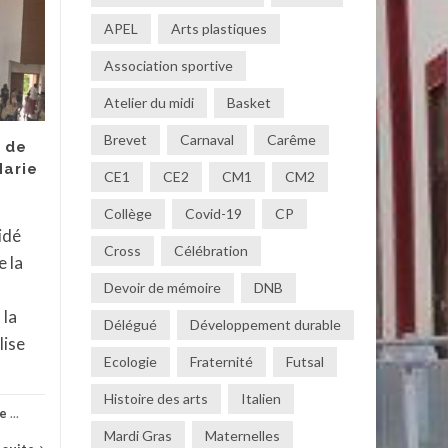
Ambassadeur Anti-
21
07
APEL
Arts plastiques
harcèlement du
MAI
Lycée Jeanne d’Arc
MAI
Association sportive
Les ambassadeurs
Atelier du midi
Basket
harcèlement du lycée
Brevet
Carnaval
Carême
Jeanne d’Arc sont
 de
Marie
intervenus auprès de
CE1
CE2
CM1
CM2
nos quatre classes de 6e
Collège
Covid-19
CP
afin de sensibiliser les...
idé
Actua
Cross
Célébration
 la
Actualités
,
Collège
,
Non classé
...
Devoir de mémoire
DNB
Lire la suite
la
Délégué
Développement durable
lise
Ecologie
Fraternité
Futsal
Histoire des arts
Italien
le
...
Mardi Gras
Maternelles