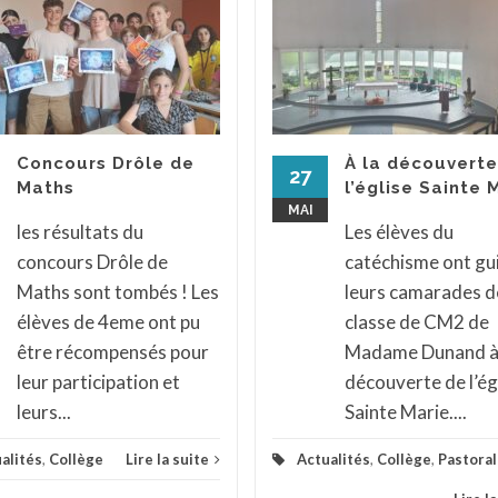
Concours Drôle de
À la découverte
27
Maths
l’église Sainte 
MAI
les résultats du
Les élèves du
concours Drôle de
catéchisme ont gu
Maths sont tombés ! Les
leurs camarades de
élèves de 4eme ont pu
classe de CM2 de
être récompensés pour
Madame Dunand à 
leur participation et
découverte de l’ég
leurs...
Sainte Marie....
alités
,
Collège
Lire la suite
Actualités
,
Collège
,
Pastora