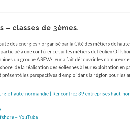
s – classes de 3èmes.
oute des énergies » organisé par la Cité des métiers de haute
articipé à une conférence sur les métiers de l’éolien Offsho
aines du groupe AREVA leur a fait découvrir les nombreux e
ffshore, de la réalisation des éoliennes à leur exploitation en 
nt présenté les perspectives d’emploi dans la région pour les 
énergie haute-normandie | Rencontrez 39 entreprises haut-n
e
offshore – YouTube