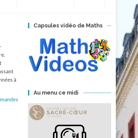
Capsules vidéo de Maths
-
re.
t
passant
années à
Au menu ce midi
ormandes