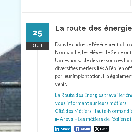
contenu
La route des énergie
25
Dans le cadre de l’événement « La r
OCT
Normandie, les élèves de 3ème ont p
Un responsable des ressources hum
diversifiés métiers liés à l’éolien o
par leur implantation. Il a égaleme
venir.
La Route des Energies travailler 
vous informant sur leurs métiers
Cité des Métiers Haute-Normandi
▶ Areva – Les métiers de l’éolien 
Post
Share
Share