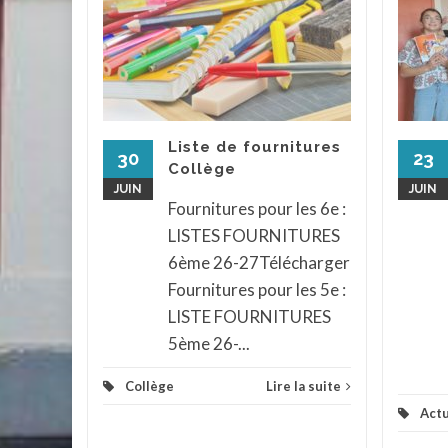
 le
iques
élèves
t
endu au
Liste de fournitures
ph pour
30
23
Collège
x et
JUIN
JUIN
...
Fournitures pour les 6e :
LISTES FOURNITURES
assé
...
6ème 26-27Télécharger
la suite
Fournitures pour les 5e :
LISTE FOURNITURES
5ème 26-...
Collège
Lire la suite
Actu