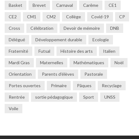
Basket
Brevet
Carnaval
Carême
CE1
CE2
CM1
CM2
Collège
Covid-19
CP
Cross
Célébration
Devoir de mémoire
DNB
Délégué
Développement durable
Ecologie
Fraternité
Futsal
Histoire des arts
Italien
Mardi Gras
Maternelles
Mathématiques
Noël
Orientation
Parents d'élèves
Pastorale
Portes ouvertes
Primaire
Pâques
Recyclage
Rentrée
sortie pédagogique
Sport
UNSS
Voile