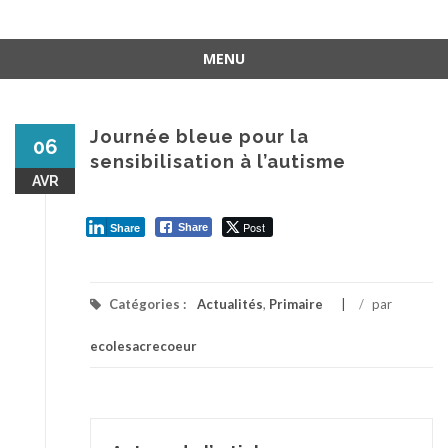
MENU
Aller
au
contenu
Journée bleue pour la
06
sensibilisation à l’autisme
AVR
Post
Share
Share
Catégories :
Actualités
,
Primaire
/
par
ecolesacrecoeur