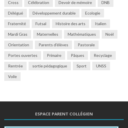
Cross
Célébration
Devoir de mémoire
DNB
Délégué
Développement durable
Ecologie
Fraternité
Futsal
Histoire des arts
Italien
Mardi Gras
Maternelles
Mathématiques
Noël
Orientation
Parents d'élèves
Pastorale
Portes ouvertes
Primaire
Pâques
Recyclage
Rentrée
sortie pédagogique
Sport
UNSS
Voile
ESPACE PARENT COLLÉGIEN