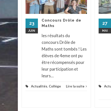
il, une
ves du
Concours Drôle de
rendu a
23
27
Maths
urnée,
JUIN
MAI
ur...
les résultats du
concours Drôle de
assé
...
Maths sont tombés ! Les
la suite
élèves de 4eme ont pu
être récompensés pour
leur participation et
leurs...
Actualités
,
Collège
Lire la suite
Actu