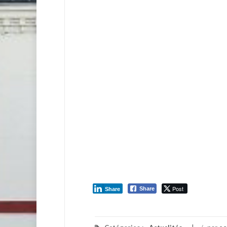
Post
Share
Share