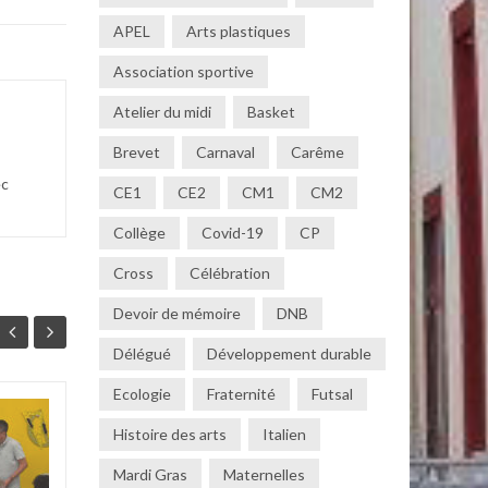
APEL
Arts plastiques
Association sportive
Atelier du midi
Basket
Brevet
Carnaval
Carême
ec
CE1
CE2
CM1
CM2
Collège
Covid-19
CP
Cross
Célébration
Devoir de mémoire
DNB
Délégué
Développement durable
Ecologie
Fraternité
Futsal
Découverte de le
Histoire des arts
Italien
07
13
SPE Arts Plastiques
MAI
AVR
Mardi Gras
Maternelles