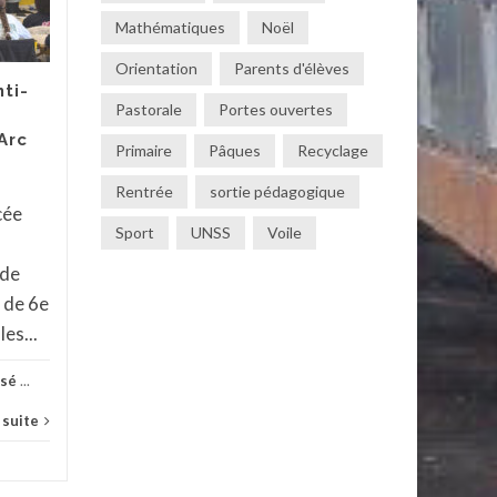
Mardi 5 mai, les élèves
Mathématiques
Noël
du groupe arts et
culture se sont rendu au
Orientation
Parents d'élèves
ti-
Lycée Saint Joseph pour
Pastorale
Portes ouvertes
découvrir les lieux et
Arc
Primaire
Pâques
Recyclage
échanger avec les...
Rentrée
sortie pédagogique
Actualités
,
Collège
,
Non classé
...
Actua
cée
Sport
UNSS
Voile
Lire la suite
 de
 de 6e
les...
ssé
...
a suite