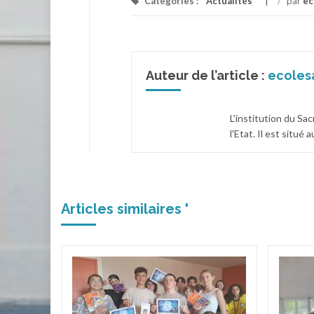
Catégories :
Actualités
/
par
ec
Auteur de l’article :
ecoles
L'institution du Sa
l'Etat. Il est situé
Articles similaires '
dor