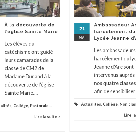
À la découverte de
Ambassadeur An
21
l’église Sainte Marie
harcèlement du
MAI
Lycée Jeanne d’
Les élèves du
Les ambassadeurs
catéchisme ont guidé
harcèlement du ly
leurs camarades de la
Jeanne d’Arc sont
classe de CM2 de
intervenus auprès
Madame Dunand à la
nos quatre classes
découverte de l’église
afin de sensibiliser 
Sainte Marie....
Actualités
,
Collège
,
Non cla
alités
,
Collège
,
Pastorale
...
Lire l
Lire la suite