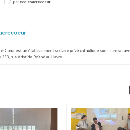
/
par
ecolesacrecoeur
acrecoeur
cré-Cœur est un établissement scolaire privé catholique sous contrat av
 au 253, rue Aristide-Briand au Havre.
IMG_5726 (Small)
IMG_5727 (Small)
IMG_5728 (Small)
IMG_5729 (Small)
IMG_5731 (Small)
IMG_5733 (Small)
IMG_5735 (Small)
IMG_5737 (Small)