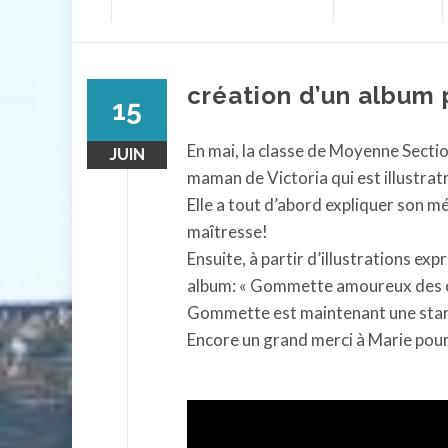
contenu
création d’un album 
15
En mai, la classe de Moyenne Sectio
JUIN
maman de Victoria qui est illustratr
Elle a tout d’abord expliquer son m
maîtresse!
Ensuite, à partir d’illustrations ex
album: « Gommette amoureux des éto
Gommette est maintenant une star da
Encore un grand merci à Marie pour 