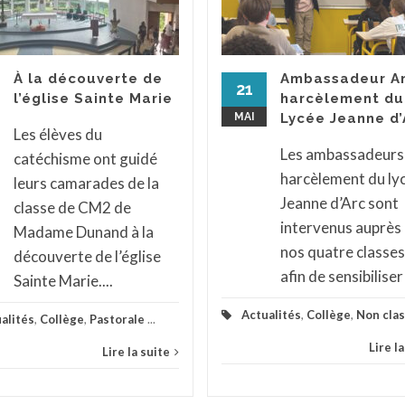
À la découverte de
Ambassadeur An
21
l’église Sainte Marie
harcèlement du
MAI
Lycée Jeanne d’
Les élèves du
Les ambassadeurs
catéchisme ont guidé
harcèlement du ly
leurs camarades de la
Jeanne d’Arc sont
classe de CM2 de
intervenus auprès
Madame Dunand à la
nos quatre classes
découverte de l’église
afin de sensibiliser 
Sainte Marie....
Actualités
,
Collège
,
Non cla
alités
,
Collège
,
Pastorale
...
Lire l
Lire la suite