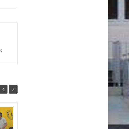
ec
Découverte de le
07
13
SPE Arts Plastiques
MAI
AVR