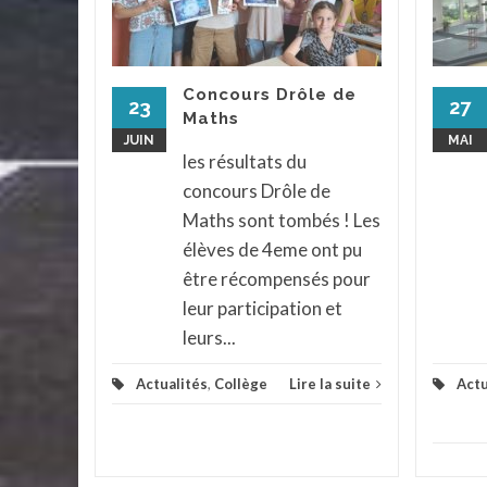
il, une
ves du
Concours Drôle de
rendu a
23
27
Maths
urnée,
JUIN
MAI
ur...
les résultats du
concours Drôle de
assé
...
Maths sont tombés ! Les
la suite
élèves de 4eme ont pu
être récompensés pour
leur participation et
leurs...
Actualités
,
Collège
Lire la suite
Actu