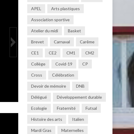
APEL
Arts plastiques
Association sportive
Atelier du midi
Basket
Brevet
Carnaval
Carême
CE1
CE2
CM1
CM2
Collège
Covid-19
CP
Cross
Célébration
Devoir de mémoire
DNB
Délégué
Développement durable
Ecologie
Fraternité
Futsal
Histoire des arts
Italien
Mardi Gras
Maternelles