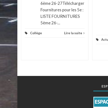
6ème 26-27Télécharger
la suite
Fournitures pour les 5e :
LISTE FOURNITURES
5ème 26-...
Collège
Lire la suite
Actu
ESP