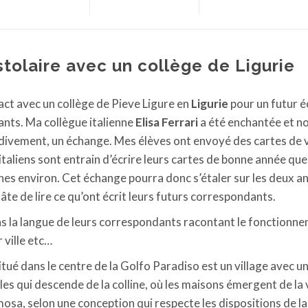
olaire avec un collège de Ligurie
tact avec un collège de Pieve Ligure en
Ligurie
pour un futur 
ants. Ma collègue italienne
Elisa Ferrari
a été enchantée et n
rdivement, un échange. Mes élèves ont envoyé des cartes de
taliens sont entrain d’écrire leurs cartes de bonne année qu
es environ. Cet échange pourra donc s’étaler sur les deux a
hâte de lire ce qu’ont écrit leurs futurs correspondants.
ns la langue de leurs correspondants racontant le fonctionn
r ville etc…
itué dans le centre de la Golfo Paradiso est un village avec un
lles qui descende de la colline, où les maisons émergent de la
mosa, selon une conception qui respecte les dispositions de la