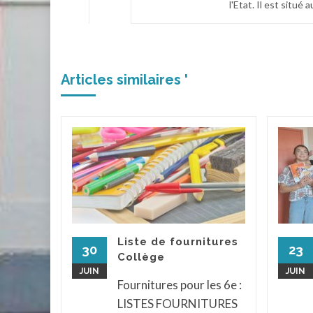
l'Etat. Il est situé
Articles similaires '
 le
iques
élèves
t
endu au
Liste de fournitures
ph pour
30
23
Collège
x et
JUIN
JUIN
...
Fournitures pour les 6e :
LISTES FOURNITURES
assé
...