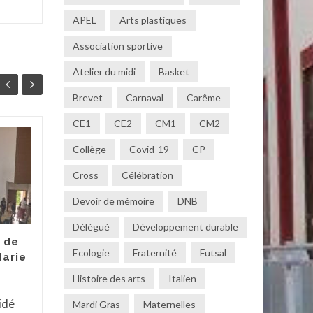
APEL
Arts plastiques
Association sportive
Atelier du midi
Basket
Brevet
Carnaval
Carême
CE1
CE2
CM1
CM2
Ambassadeur Anti-
Collège
Covid-19
CP
21
07
harcèlement du
Cross
Célébration
MAI
Lycée Jeanne d’Arc
MAI
Devoir de mémoire
DNB
Les ambassadeurs
harcèlement du lycée
Délégué
Développement durable
Jeanne d’Arc sont
 de
Ecologie
Fraternité
Futsal
Marie
intervenus auprès de
nos quatre classes de 6e
Histoire des arts
Italien
afin de sensibiliser les...
idé
Mardi Gras
Maternelles
Actua