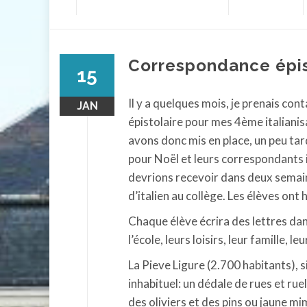
contenu
Correspondance épist
15
Il y a quelques mois, je prenais con
JAN
épistolaire pour mes 4ème italianis
avons donc mis en place, un peu ta
pour Noël et leurs correspondants i
devrions recevoir dans deux semain
d’italien au collège. Les élèves ont 
Chaque élève écrira des lettres da
l’école, leurs loisirs, leur famille, leu
La Pieve Ligure (2.700 habitants), s
inhabituel: un dédale de rues et rue
des oliviers et des pins ou jaune mi