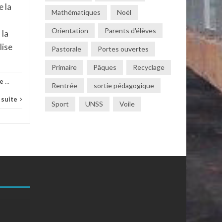
 la
Actualités
,
Collège
,
Non classé
...
Mathématiques
Noël
Lire la suite
Orientation
Parents d'élèves
la
lise
Pastorale
Portes ouvertes
Primaire
Pâques
Recyclage
le
...
Rentrée
sortie pédagogique
a suite
Sport
UNSS
Voile