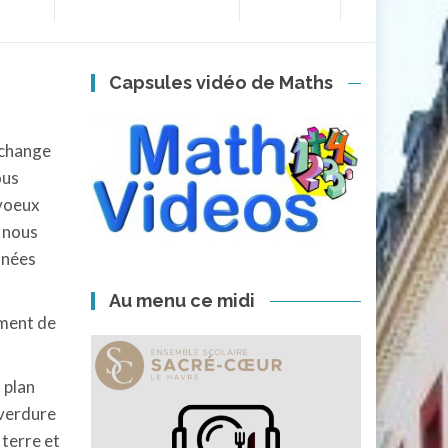
Capsules vidéo de Maths
échange
ous
 voeux
e nous
nnées
Au menu ce midi
ement de
 plan
 verdure
 terre et