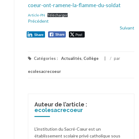
coeur-ont-ramene-la-flamme-du-soldat
Article-PN
Télécharger
Précédent
Suivant
Post
Share
Share
Catégories :
Actualités
,
Collège
/
par
ecolesacrecoeur
Auteur de l’article :
ecolesacrecoeur
L'institution du Sacré-Cœur est un
établissement scolaire privé catholique sous