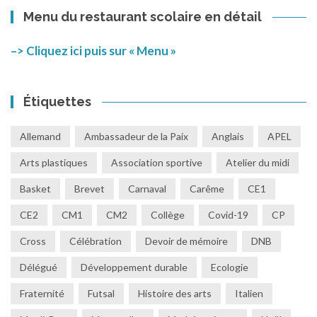
Menu du restaurant scolaire en détail
–> Cliquez ici puis sur « Menu »
Étiquettes
Allemand
Ambassadeur de la Paix
Anglais
APEL
Arts plastiques
Association sportive
Atelier du midi
Basket
Brevet
Carnaval
Carême
CE1
CE2
CM1
CM2
Collège
Covid-19
CP
Cross
Célébration
Devoir de mémoire
DNB
Délégué
Développement durable
Ecologie
Fraternité
Futsal
Histoire des arts
Italien