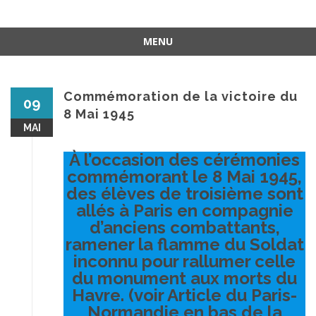
MENU
Aller
au
contenu
Commémoration de la victoire du
09
8 Mai 1945
MAI
À l’occasion des cérémonies
commémorant le 8 Mai 1945,
des élèves de troisième sont
allés à Paris en compagnie
d’anciens combattants,
ramener la flamme du Soldat
inconnu pour rallumer celle
du monument aux morts du
Havre. (voir Article du Paris-
Normandie en bas de la