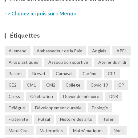
–> Cliquez ici puis sur « Menu »
Étiquettes
Allemand
Ambassadeur de la Paix
Anglais
APEL
Arts plastiques
Association sportive
Atelier du midi
Basket
Brevet
Carnaval
Carême
CE1
CE2
CM1
CM2
Collège
Covid-19
CP
Cross
Célébration
Devoir de mémoire
DNB
Délégué
Développement durable
Ecologie
Fraternité
Futsal
Histoire des arts
Italien
Mardi Gras
Maternelles
Mathématiques
Noël