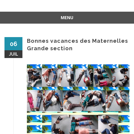
MENU
Aller
au
contenu
Bonnes vacances des Maternelles
06
Grande section
JUIL