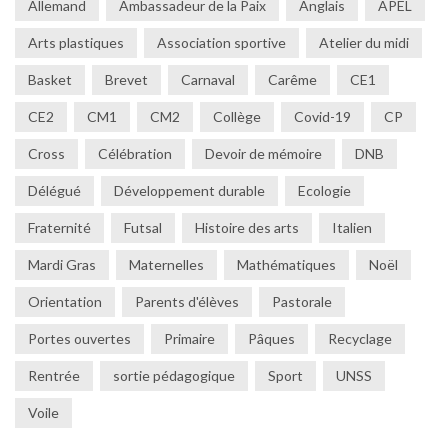
Allemand
Ambassadeur de la Paix
Anglais
APEL
Arts plastiques
Association sportive
Atelier du midi
Basket
Brevet
Carnaval
Carême
CE1
CE2
CM1
CM2
Collège
Covid-19
CP
Cross
Célébration
Devoir de mémoire
DNB
Délégué
Développement durable
Ecologie
Fraternité
Futsal
Histoire des arts
Italien
Mardi Gras
Maternelles
Mathématiques
Noël
Orientation
Parents d'élèves
Pastorale
Portes ouvertes
Primaire
Pâques
Recyclage
Rentrée
sortie pédagogique
Sport
UNSS
Voile